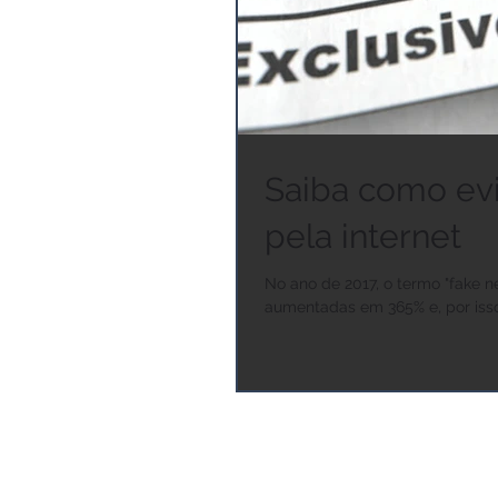
Saiba como evi
pela internet
No ano de 2017, o termo "fake n
aumentadas em 365% e, por isso, 