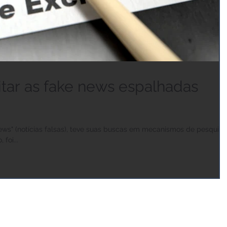
tar as fake news espalhadas
ews" (notícias falsas), teve suas buscas em mecanismos de pesquisa
foi...